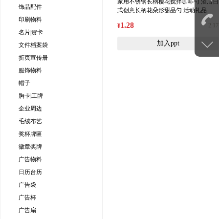
家用不锈钢长柄樱花搅拌咖啡勺 酒店日
饰品配件
式创意长柄花朵形甜品勺 活动礼品
印刷物料
1.28
2.17
¥
名片|贺卡
加入ppt
文件档案袋
折页宣传册
服饰物料
帽子
胸卡|工牌
企业周边
毛绒布艺
奖杯牌匾
徽章奖牌
广告物料
日历台历
广告袋
广告杯
广告扇