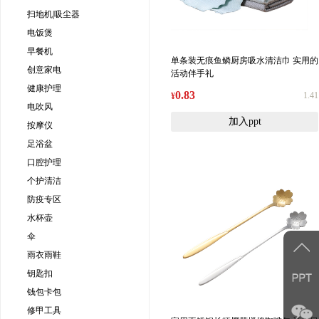
扫地机|吸尘器
电饭煲
早餐机
单条装无痕鱼鳞厨房吸水清洁巾 实用的
创意家电
活动伴手礼
健康护理
0.83
1.41
¥
电吹风
加入ppt
按摩仪
足浴盆
口腔护理
个护清洁
防疫专区
水杯壶
伞
雨衣雨鞋
钥匙扣
钱包卡包
修甲工具