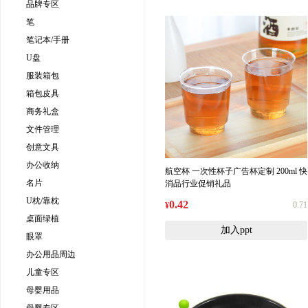
品牌专区
笔
笔记本/手册
U盘
服装箱包
箱包皮具
商务礼盒
文件管理
创意文具
办公收纳
航空杯 一次性杯子广告杯定制 200ml 快
名片
消品行业促销礼品
U枕/靠枕
0.42
0.71
¥
桌面绿植
加入ppt
眼罩
办公用品周边
儿童专区
母婴用品