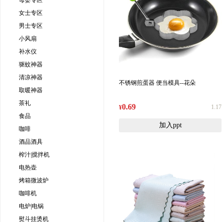
母婴专区
女士专区
男士专区
小风扇
补水仪
驱蚊神器
清凉神器
不锈钢煎蛋器 便当模具--花朵
取暖神器
茶礼
0.69
1.17
¥
食品
加入ppt
咖啡
酒品酒具
榨汁|搅拌机
电热壶
烤箱微波炉
咖啡机
电炉|电锅
熨斗挂烫机