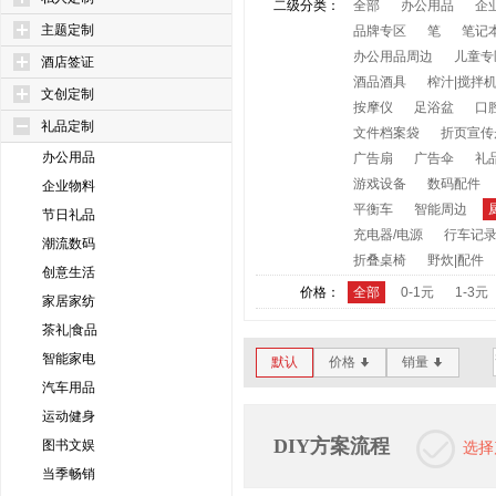
二级分类：
全部
办公用品
企
主题定制
品牌专区
笔
笔记
办公用品周边
儿童专
酒店签证
酒品酒具
榨汁|搅拌
文创定制
按摩仪
足浴盆
口
礼品定制
文件档案袋
折页宣传
办公用品
广告扇
广告伞
礼
游戏设备
数码配件
企业物料
平衡车
智能周边
节日礼品
充电器/电源
行车记
潮流数码
折叠桌椅
野炊|配件
创意生活
价格：
全部
0-1元
1-3元
家居家纺
茶礼|食品
智能家电
默认
价格
销量
*
*
汽车用品
运动健身
DIY方案流程
图书文娱
选择
当季畅销