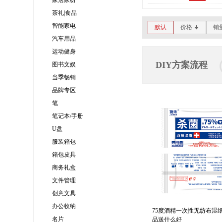
家居家纺
茶礼|食品
智能家电
默认
价格
销
*
汽车用品
运动健身
DIY方案流程
图书文娱
当季畅销
品牌专区
笔
笔记本/手册
U盘
服装箱包
箱包皮具
商务礼盒
文件管理
创意文具
办公收纳
75度酒精一次性无纺布湿
名片
品送什么好