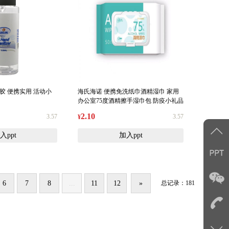
胶 便携实用 活动小
海氏海诺 便携免洗纸巾酒精湿巾 家用
办公室75度酒精擦手湿巾包 防疫小礼品
2.10
3.57
3.57
¥
入ppt
加入ppt
6
7
8
...
11
12
»
总记录：181