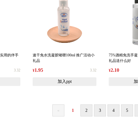
 实用的伴手
速干免水洗凝胶啫喱100ml 推广活动小
75%酒精免洗手凝
礼品
礼品送什么好
1.95
2.10
3.32
3.32
¥
¥
加入ppt
加
«
1
2
3
4
5