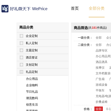
首页
全部分类
商品分类
商品筛选
(共
181
件商品)
企业定制
一级分类：
全部
企
私人定制
二级分类：
全部
办
主题定制
品牌专区
办公用品周
酒店签证
酒品酒具
文创定制
按摩仪
礼品定制
文件档案袋
办公用品
广告扇
游戏设备
企业物料
平衡车
节日礼品
充电器/电
潮流数码
折叠桌椅
创意生活
价格：
全部
0-