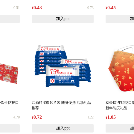
品
0.43
0.45
0.51
0.73
¥
¥
加入ppt
加
一次性防护口
75酒精湿巾10片装 随身便携 活动礼品
KF94新年印花口
推荐
新年防疫礼品
0.72
1.05
4.79
1.22
¥
¥
加入ppt
加