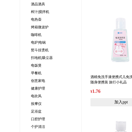
酒品酒具
榨汁|搅拌机
电热壶
烤箱微波炉
咖啡机
电炉|电锅
熨斗挂烫机
扫地机|吸尘器
电饭煲
早餐机
酒精免洗手液便携式儿免
创意家电
随身便携装 旅行小礼品
健康护理
1.76
¥
电吹风
加入ppt
按摩仪
足浴盆
口腔护理
个护清洁