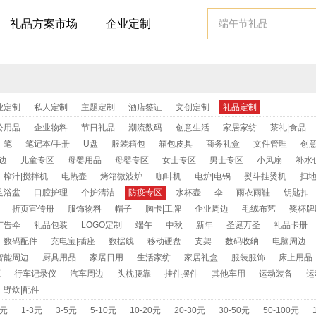
礼品方案市场
企业定制
业定制
私人定制
主题定制
酒店签证
文创定制
礼品定制
公用品
企业物料
节日礼品
潮流数码
创意生活
家居家纺
茶礼|食品
笔
笔记本/手册
U盘
服装箱包
箱包皮具
商务礼盒
文件管理
创
边
儿童专区
母婴用品
母婴专区
女士专区
男士专区
小风扇
补水
榨汁|搅拌机
电热壶
烤箱微波炉
咖啡机
电炉|电锅
熨斗挂烫机
扫地
足浴盆
口腔护理
个护清洁
防疫专区
水杯壶
伞
雨衣雨鞋
钥匙扣
折页宣传册
服饰物料
帽子
胸卡|工牌
企业周边
毛绒布艺
奖杯牌
广告伞
礼品包装
LOGO定制
端午
中秋
新年
圣诞万圣
礼品卡册
数码配件
充电宝|插座
数据线
移动硬盘
支架
数码收纳
电脑周边
智能周边
厨具用品
家居日用
生活家纺
家居礼盒
服装服饰
床上用品
源
行车记录仪
汽车周边
头枕腰靠
挂件摆件
其他车用
运动装备
运
野炊|配件
1元
1-3元
3-5元
5-10元
10-20元
20-30元
30-50元
50-100元