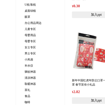
U枕/靠枕
0.30
¥
桌面绿植
加入ppt
眼罩
办公用品周边
儿童专区
母婴用品
母婴专区
女士专区
男士专区
小风扇
补水仪
驱蚊神器
清凉神器
新年中国红虎年防尘口罩
取暖神器
罩 春节宣传小礼品
茶礼
2.82
¥
食品
加入ppt
咖啡