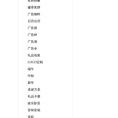
奖杯牌匾
徽章奖牌
广告物料
日历台历
广告袋
广告杯
广告扇
广告伞
礼品包装
LOGO定制
端午
中秋
新年
圣诞万圣
礼品卡册
娱乐影音
音响音箱
耳机