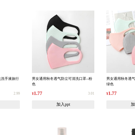
洗洗手液旅行
男女通用秋冬透气防尘可清洗口罩--粉
男女通用秋冬透气
色
绿色
1.77
1.77
2.99
3.01
¥
¥
加入ppt
加