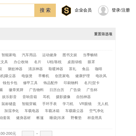
企业会员
登录/注册
重置筛选项
智能家电
汽车用品
运动健身
图书文娱
当季畅销
意文具
办公收纳
名片
U枕/靠枕
桌面绿植
眼罩
仪
驱蚊神器
清凉神器
取暖神器
茶礼
食品
咖啡
机|吸尘器
电饭煲
早餐机
创意家电
健康护理
电吹风
钱包卡包
修甲工具
饰品配件
印刷物料
名片|贺卡
匾
徽章奖牌
广告物料
日历台历
广告袋
广告杯
娱乐影音
音响音箱
耳机
摄影摄像
自拍神器
鼠标键盘
智能穿戴
手环手表
学习机
VR眼镜
无人机
加湿净化
车载电器
车载冰箱
车载吸尘器
空气净化
动套装
健身器材
帐篷
睡袋|吊床
野餐垫
杯壶用具
100-200元
-