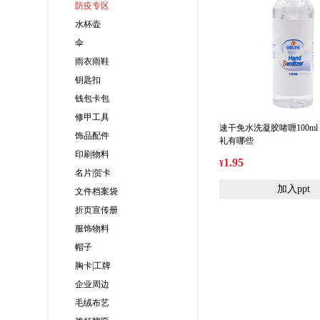
防疫专区
水杯壶
伞
雨衣雨鞋
钥匙扣
钱包卡包
修甲工具
速干免水洗凝胶啫喱100ml
饰品配件
礼有哪些
印刷物料
1.95
¥
名片|贺卡
加入ppt
文件档案袋
折页宣传册
服饰物料
帽子
胸卡|工牌
企业周边
毛绒布艺