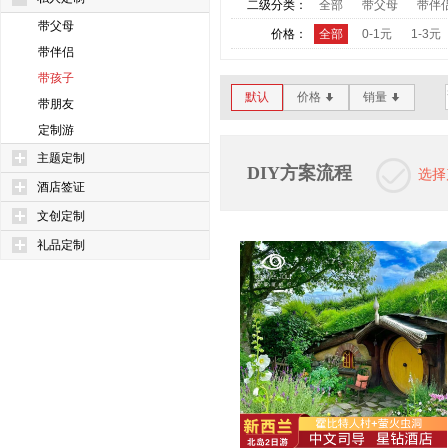
二级分类：
全部
带父母
带伴
带父母
价格：
全部
0-1元
1-3元
带伴侣
带孩子
默认
价格
销量
*
*
带朋友
定制游
主题定制
DIY方案流程
选择
酒店签证
文创定制
礼品定制