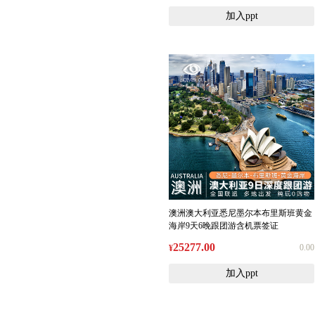
加入ppt
澳洲澳大利亚悉尼墨尔本布里斯班黄金
海岸9天6晚跟团游含机票签证
25277.00
0.00
¥
加入ppt