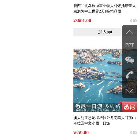
新西兰北岛旅游霍比特人村怀托摩萤火
虫洞阿中土世界2天1晚精品团
3601.00
0.00
¥
加入ppt
澳大利亚悉尼堪培拉卧龙岗猎人谷蓝山
考拉园中文小团一日游
659.00
0.00
¥