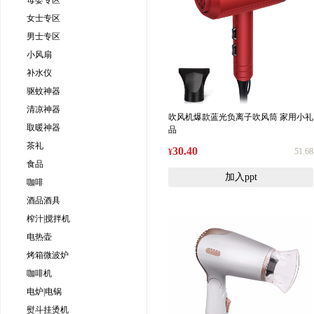
母婴专区
女士专区
男士专区
小风扇
补水仪
驱蚊神器
清凉神器
吹风机爆款蓝光负离子吹风筒 家用小礼
取暖神器
品
茶礼
30.40
51.68
¥
食品
加入ppt
咖啡
酒品酒具
榨汁|搅拌机
电热壶
烤箱微波炉
咖啡机
电炉|电锅
熨斗挂烫机