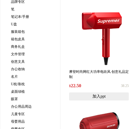
品牌专区
笔
笔记本/手册
U盘
服装箱包
箱包皮具
商务礼盒
文件管理
创意文具
办公收纳
摩登时尚网红大功率电吹风 创意礼品定
名片
制
U枕/靠枕
22.50
38.25
¥
桌面绿植
加入ppt
眼罩
办公用品周边
儿童专区
母婴用品