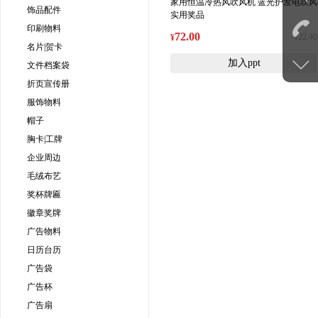
家用恒温冷热风吹风机 蓝光护发电吹风
饰品配件
实用奖品
印刷物料
72.00
122.40
¥
名片|贺卡
加入ppt
文件档案袋
折页宣传册
服饰物料
帽子
胸卡|工牌
企业周边
毛绒布艺
奖杯牌匾
徽章奖牌
广告物料
日历台历
广告袋
广告杯
广告扇