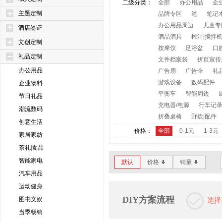
二级分类：
全部
办公用品
企
主题定制
品牌专区
笔
笔记
办公用品周边
儿童专
酒店签证
酒品酒具
榨汁|搅拌
文创定制
按摩仪
足浴盆
口
礼品定制
文件档案袋
折页宣传
办公用品
广告扇
广告伞
礼
游戏设备
数码配件
企业物料
平衡车
智能周边
节日礼品
充电器/电源
行车记
潮流数码
折叠桌椅
野炊|配件
创意生活
价格：
全部
0-1元
1-3元
家居家纺
茶礼|食品
智能家电
默认
价格
销量
*
*
汽车用品
运动健身
DIY方案流程
图书文娱
选择
当季畅销