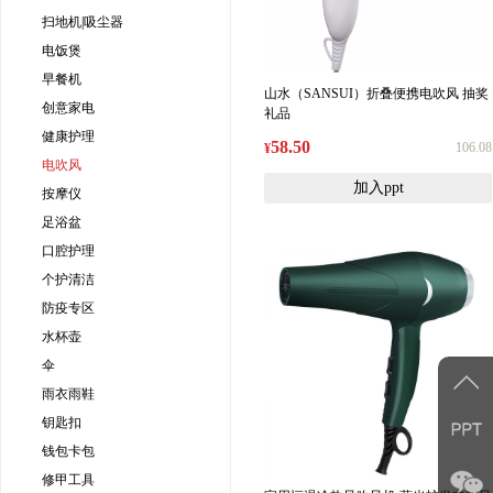
扫地机|吸尘器
电饭煲
早餐机
山水（SANSUI）折叠便携电吹风 抽奖
创意家电
礼品
健康护理
58.50
106.08
¥
电吹风
加入ppt
按摩仪
足浴盆
口腔护理
个护清洁
防疫专区
水杯壶
伞
雨衣雨鞋
钥匙扣
钱包卡包
修甲工具