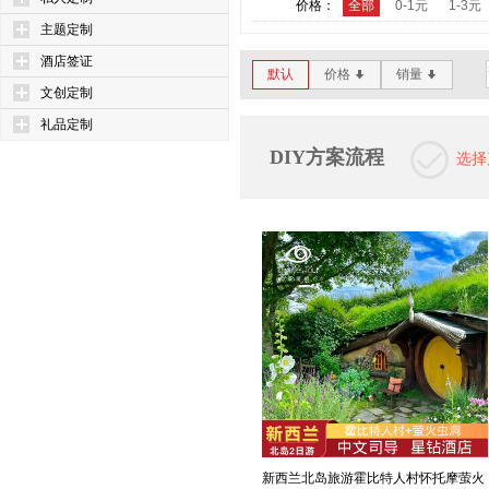
价格：
全部
0-1元
1-3元
主题定制
酒店签证
默认
价格
销量
*
*
文创定制
礼品定制
DIY方案流程
选择
新西兰北岛旅游霍比特人村怀托摩萤火