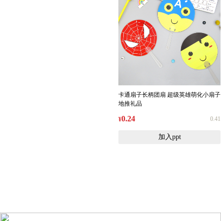
卡通扇子长柄团扇 超级英雄萌化小扇子
地推礼品
0.24
0.41
¥
加入ppt