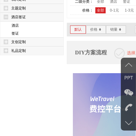
二级分类：
全部
酒店
签证
主题定制
价格：
全部
0-1元
1-3元
酒店签证
酒店
默认
价格
销量
*
*
签证
文创定制
礼品定制
DIY方案流程
选择