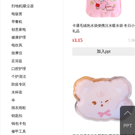
扫地机|吸尘器
电饭煲
早餐机
卡通毛绒热水袋便携注水暖水袋 冬日小
创意家电
礼品
健康护理
3.15
5.36
¥
电吹风
加入ppt
按摩仪
足浴盆
口腔护理
个护清洁
防疫专区
水杯壶
伞
雨衣雨鞋
钥匙扣
钱包卡包
修甲工具