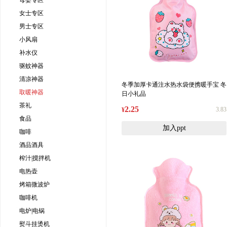
母婴专区
女士专区
男士专区
小风扇
补水仪
驱蚊神器
清凉神器
冬季加厚卡通注水热水袋便携暖手宝 冬
取暖神器
日小礼品
茶礼
2.25
3.83
¥
食品
加入ppt
咖啡
酒品酒具
榨汁|搅拌机
电热壶
烤箱微波炉
咖啡机
电炉|电锅
熨斗挂烫机