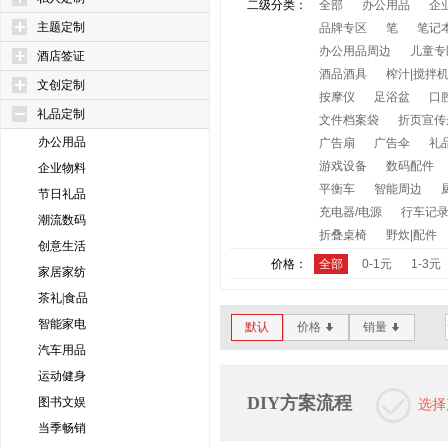
二级分类：
全部
办公用品
企
主题定制
品牌专区
笔
笔记
办公用品周边
儿童专
酒店签证
酒品酒具
榨汁|搅拌
文创定制
按摩仪
足浴盆
口
礼品定制
文件档案袋
折页宣传
办公用品
广告扇
广告伞
礼
游戏设备
数码配件
企业物料
平衡车
智能周边
节日礼品
充电器/电源
行车记
潮流数码
折叠桌椅
野炊|配件
创意生活
价格：
全部
0-1元
1-3元
家居家纺
茶礼|食品
智能家电
默认
价格
销量
*
*
汽车用品
运动健身
DIY方案流程
图书文娱
选择
当季畅销