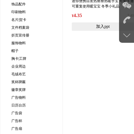
迷你便携自发热掰掰热暖手宝 可爱卡通
饰品配件
可重复使用暖宝宝 冬季小礼品
印刷物料
4.35
7.40
¥
名片|贺卡
加入ppt
文件档案袋
折页宣传册
服饰物料
帽子
胸卡|工牌
企业周边
毛绒布艺
奖杯牌匾
徽章奖牌
广告物料
日历台历
广告袋
广告杯
广告扇