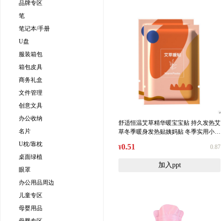
品牌专区
笔
笔记本/手册
U盘
服装箱包
箱包皮具
商务礼盒
文件管理
创意文具
办公收纳
舒适恒温艾草精华暖宝宝贴 持久发热艾
名片
草冬季暖身发热贴姨妈贴 冬季实用小礼
品
U枕/靠枕
0.51
0.87
¥
桌面绿植
加入ppt
眼罩
办公用品周边
儿童专区
母婴用品