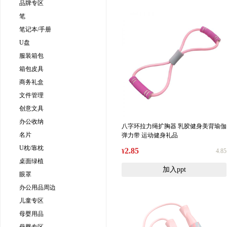
品牌专区
笔
笔记本/手册
U盘
服装箱包
箱包皮具
商务礼盒
文件管理
创意文具
办公收纳
八字环拉力绳扩胸器 乳胶健身美背瑜伽
名片
弹力带 运动健身礼品
U枕/靠枕
2.85
4.85
¥
桌面绿植
加入ppt
眼罩
办公用品周边
儿童专区
母婴用品