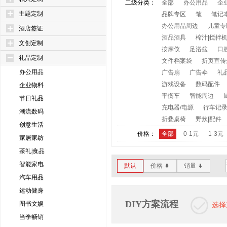
二级分类：
全部
办公用品
企
主题定制
品牌专区
笔
笔记
办公用品周边
儿童专
酒店签证
酒品酒具
榨汁|搅拌
文创定制
按摩仪
足浴盆
口
礼品定制
文件档案袋
折页宣传
办公用品
广告扇
广告伞
礼
游戏设备
数码配件
企业物料
平衡车
智能周边
节日礼品
充电器/电源
行车记
潮流数码
折叠桌椅
野炊|配件
创意生活
价格：
全部
0-1元
1-3元
家居家纺
茶礼|食品
智能家电
默认
价格
销量
*
*
汽车用品
运动健身
DIY方案流程
图书文娱
选择
当季畅销