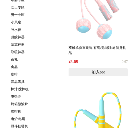
母婴专区
女士专区
男士专区
小风扇
补水仪
驱蚊神器
清凉神器
双轴承负重跳绳 有绳/无绳跳绳 健身礼
取暖神器
品
茶礼
5.69
9.67
¥
食品
加入ppt
咖啡
酒品酒具
榨汁|搅拌机
电热壶
烤箱微波炉
咖啡机
电炉|电锅
熨斗挂烫机