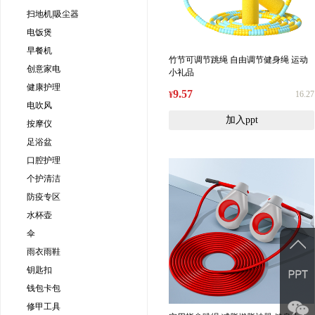
扫地机|吸尘器
电饭煲
早餐机
竹节可调节跳绳 自由调节健身绳 运动
创意家电
小礼品
健康护理
9.57
16.27
¥
电吹风
加入ppt
按摩仪
足浴盆
口腔护理
个护清洁
防疫专区
水杯壶
伞
雨衣雨鞋
钥匙扣
钱包卡包
修甲工具