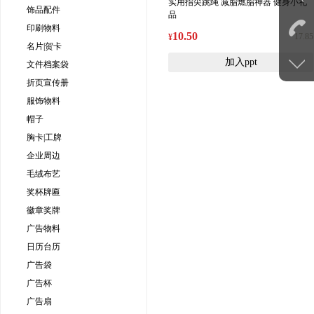
实用指尖跳绳 减脂燃脂神器 健身小礼
饰品配件
品
印刷物料
10.50
17.85
¥
名片|贺卡
加入ppt
文件档案袋
折页宣传册
服饰物料
帽子
胸卡|工牌
企业周边
毛绒布艺
奖杯牌匾
徽章奖牌
广告物料
日历台历
广告袋
广告杯
广告扇