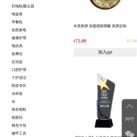
扫地机|吸尘器
电饭煲
早餐机
木质奖牌 加盟授权牌匾 奖牌定制
创意家电
健康护理
72.00
122.40
¥
电吹风
加入ppt
按摩仪
足浴盆
口腔护理
个护清洁
防疫专区
水杯壶
伞
雨衣雨鞋
钥匙扣
钱包卡包
修甲工具