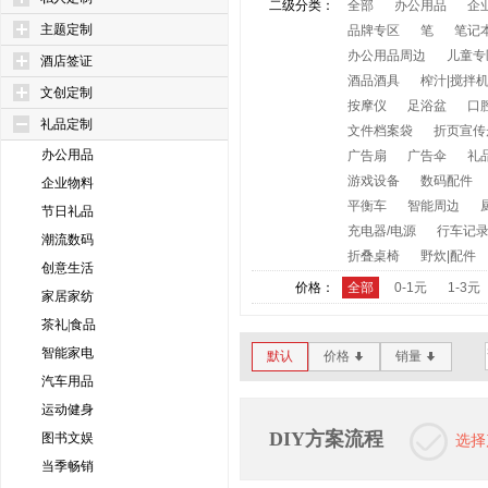
二级分类：
全部
办公用品
企
主题定制
品牌专区
笔
笔记
办公用品周边
儿童专
酒店签证
酒品酒具
榨汁|搅拌
文创定制
按摩仪
足浴盆
口
礼品定制
文件档案袋
折页宣传
办公用品
广告扇
广告伞
礼
游戏设备
数码配件
企业物料
平衡车
智能周边
节日礼品
充电器/电源
行车记
潮流数码
折叠桌椅
野炊|配件
创意生活
价格：
全部
0-1元
1-3元
家居家纺
茶礼|食品
智能家电
默认
价格
销量
*
*
汽车用品
运动健身
DIY方案流程
图书文娱
选择
当季畅销