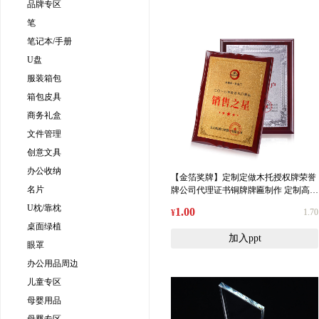
品牌专区
笔
笔记本/手册
U盘
服装箱包
箱包皮具
商务礼盒
文件管理
创意文具
办公收纳
【金箔奖牌】定制定做木托授权牌荣誉
名片
牌公司代理证书铜牌牌匾制作 定制高端
礼品
U枕/靠枕
1.00
1.70
¥
桌面绿植
加入ppt
眼罩
办公用品周边
儿童专区
母婴用品