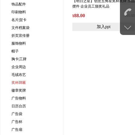
【明日之星】创意五角星奖杯奖牌 水晶
饰品配件
摆件 企业员工颁奖礼品
印刷物料
88.00
149.60
¥
名片|贺卡
加入ppt
文件档案袋
折页宣传册
服饰物料
帽子
胸卡|工牌
企业周边
毛绒布艺
奖杯牌匾
徽章奖牌
广告物料
日历台历
广告袋
广告杯
广告扇