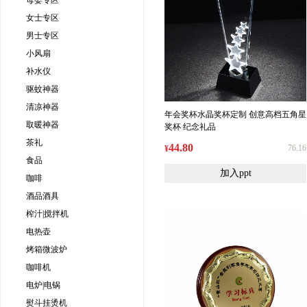
母婴专区
女士专区
男士专区
小风扇
补水仪
驱蚊神器
清凉神器
年会奖杯水晶奖杯定制 创意高档五角星
取暖神器
奖杯 纪念礼品
茶礼
44.80
76.16
¥
食品
加入ppt
咖啡
酒品酒具
榨汁|搅拌机
电热壶
烤箱微波炉
咖啡机
电炉|电锅
熨斗挂烫机