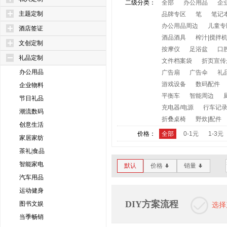
二级分类：
全部
办公用品
企
主题定制
品牌专区
笔
笔记
办公用品周边
儿童专
酒店签证
酒品酒具
榨汁|搅拌
文创定制
按摩仪
足浴盆
口
礼品定制
文件档案袋
折页宣传
办公用品
广告扇
广告伞
礼
游戏设备
数码配件
企业物料
平衡车
智能周边
节日礼品
充电器/电源
行车记
潮流数码
折叠桌椅
野炊|配件
创意生活
价格：
全部
0-1元
1-3元
家居家纺
茶礼|食品
智能家电
默认
价格
销量
*
*
汽车用品
运动健身
DIY方案流程
图书文娱
选择
当季畅销