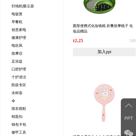
扫地机|吸尘器
电饭煲
早餐机
圆形便携式化妆镜梳 折叠按摩梳子 化
创意家电
妆品赠品
健康护理
2.25
3.83
¥
电吹风
加入ppt
按摩仪
足浴盆
口腔护理
个护清洁
防疫专区
水杯壶
伞
雨衣雨鞋
钥匙扣
钱包卡包
修甲工具