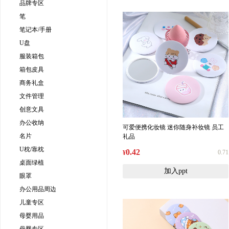
品牌专区
笔
笔记本/手册
U盘
服装箱包
箱包皮具
商务礼盒
文件管理
创意文具
办公收纳
可爱便携化妆镜 迷你随身补妆镜 员工
名片
礼品
U枕/靠枕
0.42
0.71
¥
桌面绿植
加入ppt
眼罩
办公用品周边
儿童专区
母婴用品