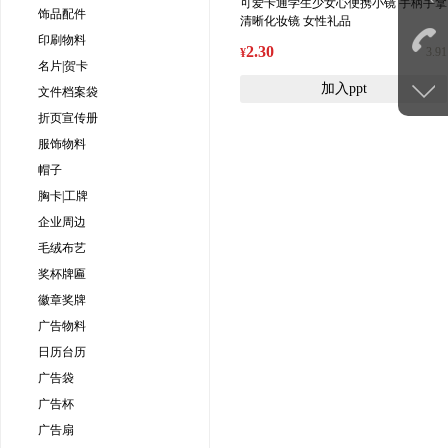
可爱卡通学生少女心便携小镜 手柄手拿
饰品配件
清晰化妆镜 女性礼品
印刷物料
2.30
3.91
¥
名片|贺卡
加入ppt
文件档案袋
折页宣传册
服饰物料
帽子
胸卡|工牌
企业周边
毛绒布艺
奖杯牌匾
徽章奖牌
广告物料
日历台历
广告袋
广告杯
广告扇