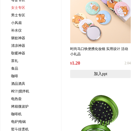
母婴专区
女士专区
男士专区
小风扇
补水仪
驱蚊神器
清凉神器
时尚马口铁便携化妆镜 实用设计 活动
取暖神器
小礼品
茶礼
1.20
2.04
¥
食品
加入ppt
咖啡
酒品酒具
榨汁|搅拌机
电热壶
烤箱微波炉
咖啡机
电炉|电锅
熨斗挂烫机