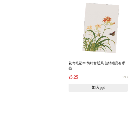
花鸟笔记本 简约宫廷风 促销赠品有哪
些
5.25
8.93
¥
加入ppt