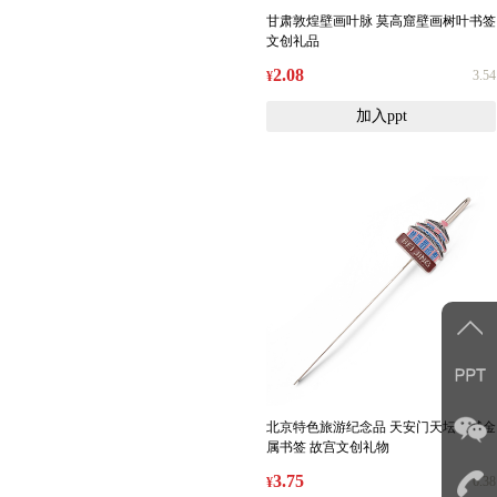
甘肃敦煌壁画叶脉 莫高窟壁画树叶书签
文创礼品
2.08
3.54
¥
加入ppt
北京特色旅游纪念品 天安门天坛长城金
属书签 故宫文创礼物
3.75
6.38
¥