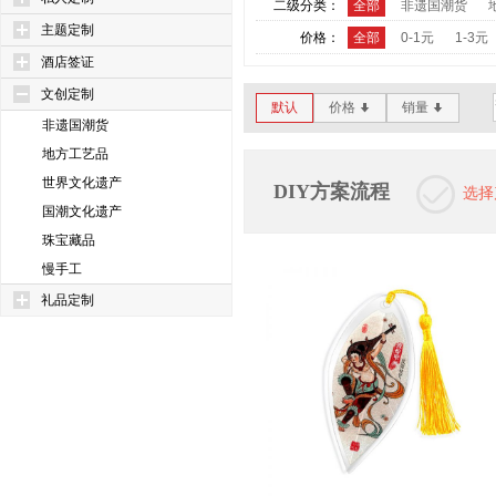
二级分类：
全部
非遗国潮货
主题定制
价格：
全部
0-1元
1-3元
酒店签证
文创定制
默认
价格
销量
*
*
非遗国潮货
地方工艺品
世界文化遗产
DIY方案流程
选择
国潮文化遗产
珠宝藏品
慢手工
礼品定制