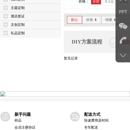
价格：
全部
0-1元
1-3元
主题定制
酒店签证
默认
价格
销量
*
*
文创定制
礼品定制
DIY方案流程
选择
暂无记录
新手问题
配送方式
样品
快递费用及时间
会员注册协议
专车配送